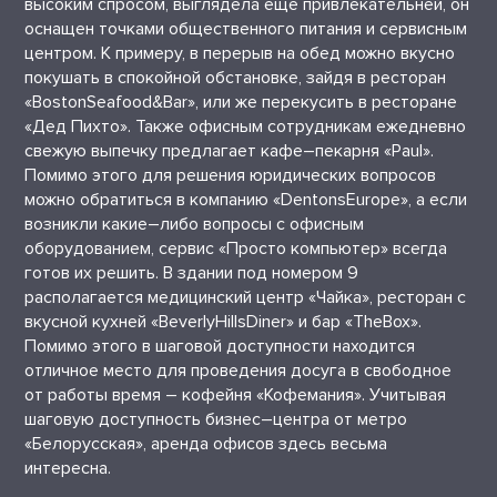
высоким спросом, выглядела еще привлекательней, он
оснащен точками общественного питания и сервисным
центром. К примеру, в перерыв на обед можно вкусно
покушать в спокойной обстановке, зайдя в ресторан
«BostonSeafood&Bar», или же перекусить в ресторане
«Дед Пихто». Также офисным сотрудникам ежедневно
свежую выпечку предлагает кафе–пекарня «Paul».
Помимо этого для решения юридических вопросов
можно обратиться в компанию «DentonsEurope», а если
возникли какие–либо вопросы с офисным
оборудованием, сервис «Просто компьютер» всегда
готов их решить. В здании под номером 9
располагается медицинский центр «Чайка», ресторан с
вкусной кухней «BeverlyHillsDiner» и бар «TheBox».
Помимо этого в шаговой доступности находится
отличное место для проведения досуга в свободное
от работы время – кофейня «Кофемания». Учитывая
шаговую доступность бизнес–центра от метро
«Белорусская», аренда офисов здесь весьма
интересна.